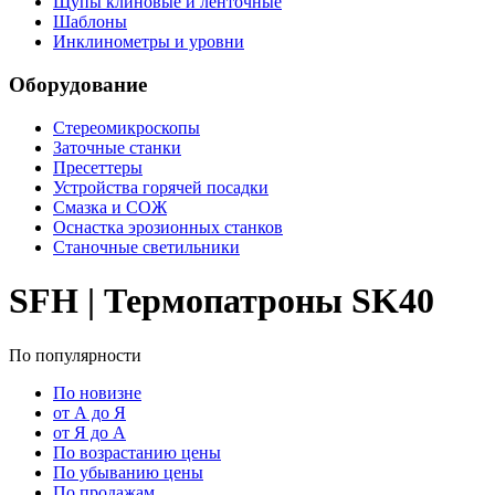
Щупы клиновые и ленточные
Шаблоны
Инклинометры и уровни
Оборудование
Стереомикроскопы
Заточные станки
Пресеттеры
Устройства горячей посадки
Смазка и СОЖ
Оснастка эрозионных станков
Станочные светильники
SFH | Термопатроны SK40
По популярности
По новизне
от А до Я
от Я до А
По возрастанию цены
По убыванию цены
По продажам