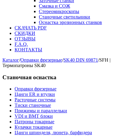
Заточные станки
Смазка и СОЖ
Стереомикроскопы
Станочные светильники
Оснастка эрозионных станков
СКАЧАТЬ PDF
СКИДКИ
ОТЗЫВЫ
F.A.Q.
КОНТАКТЫ
Каталог
/
Оправки фрезерные
/
SK40 DIN 69871
/
SFH |
Термопатроны SK40
Станочная оснастка
Оправки фрезерные
Цанги ER и втулки
Расточные системы
Тиски станочные
Прижимы и параллельки
VDI и BMT блоки
Патроны токарные
Кулачки токарные
Цанги шпинделя, люнета, барфидера