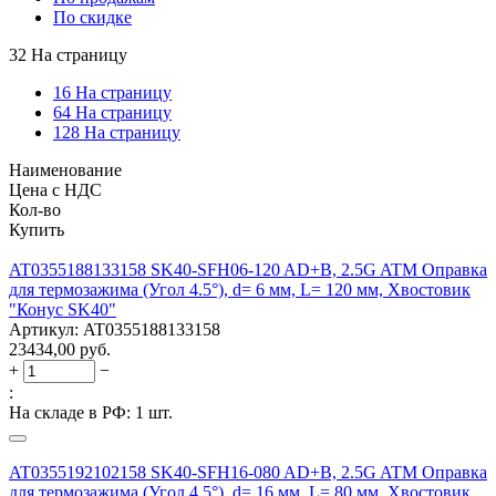
По скидке
32 На страницу
16 На страницу
64 На страницу
128 На страницу
Наименование
Цена с НДС
Кол-во
Купить
AT0355188133158 SK40-SFH06-120 AD+B, 2.5G ATM Оправка
для термозажима (Угол 4.5°), d= 6 мм, L= 120 мм, Хвостовик
"Конус SK40"
Артикул:
AT0355188133158
23434,00
руб.
+
−
:
На складе в РФ:
1 шт.
AT0355192102158 SK40-SFH16-080 AD+B, 2.5G ATM Оправка
для термозажима (Угол 4.5°), d= 16 мм, L= 80 мм, Хвостовик