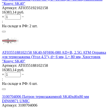
"Конус SK40"
Артикул:
AT0355192102158
16383,14
руб.
+
−
:
На складе в РФ:
2 шт.
AT0355188102158 SK40-SFH06-080 AD+B, 2.5G ATM Оправка
для термозажима (Угол 4.5°), d= 6 мм, L= 80 мм, Хвостовик
"Конус SK40"
Артикул:
AT0355188102158
16383,14
руб.
+
−
:
На складе в РФ:
6 шт.
3100704006 Патрон термозажимной SK40xd6x80 мм
DIN69871 UMIC
Артикул:
3100704006