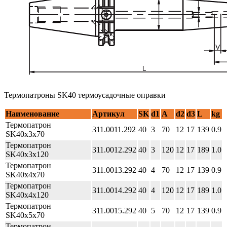
Термопатроны SK40 термоусадочные оправки
Наименование
Артикул
SK
d1
A
d2
d3
L
kg
Термопатрон
311.0011.292
40
3
70
12
17
139
0.9
SK40x3x70
Термопатрон
311.0012.292
40
3
120
12
17
189
1.0
SK40x3x120
Термопатрон
311.0013.292
40
4
70
12
17
139
0.9
SK40x4x70
Термопатрон
311.0014.292
40
4
120
12
17
189
1.0
SK40x4x120
Термопатрон
311.0015.292
40
5
70
12
17
139
0.9
SK40x5x70
Термопатрон